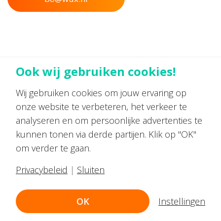
Ook wij gebruiken cookies!
© 2021 – SEO-scan.nl is onderdeel van Wux B.V.
Wij gebruiken cookies om jouw ervaring op
onze website te verbeteren, het verkeer te
analyseren en om persoonlijke advertenties te
kunnen tonen via derde partijen. Klik op "OK"
om verder te gaan.
Privacybeleid
|
Sluiten
OK
Instellingen