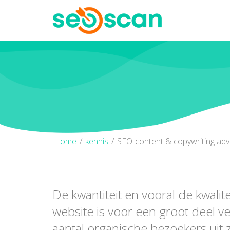
Home
/
kennis
/
SEO-content & copywriting adv
De kwantiteit en vooral de kwalit
website is voor een groot deel v
aantal organische bezoekers ui