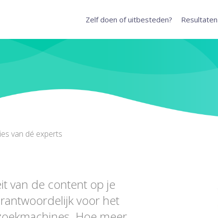
Zelf doen of uitbesteden?
Resultaten
ies van dé experts
eit van de content op je
erantwoordelijk voor het
t zoekmachines. Hoe meer