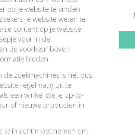
 er op je website te vinden
ezoekers je website weten te
rse content op je website
eepje voor in de
 dan de voorkeur boven
ormatie bieden.
 de zoekmachines is het dus
bsite regelmatig uit te
als een winkel die je up-to-
eur of nieuwe producten in
die je in acht moet nemen om